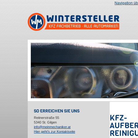
Navigation ü
SO ERREICHEN SIE UNS
KFZ-
Reitnerstraße 55
5340 St. Gilgen
AUFBER
info@meinmechaniker.at
REINIG
Hier geht’s zur Kontaktseite