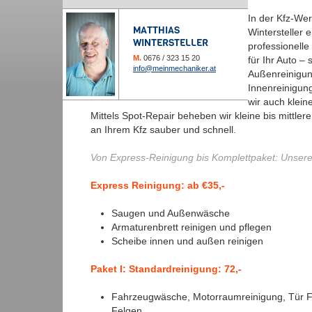
In der Kfz-Wer
MATTHIAS
Wintersteller e
WINTERSTELLER
professionell
M.
0676 / 323 15 20
für Ihr Auto –
info@meinmechaniker.at
Außenreinigun
Innenreinigun
wir auch klein
Mittels Spot-Repair beheben wir kleine bis mittle
an Ihrem Kfz sauber und schnell.
Von Express-Reinigung bis Komplettpaket: Unse
Express Reinigung: ab €35,-
Saugen und Außenwäsche
Armaturenbrett reinigen und pflegen
Scheibe innen und außen reinigen
Paket I:
Standardreinigung: 72,-
Fahrzeugwäsche, Motorraumreinigung, Tür F
Felgen