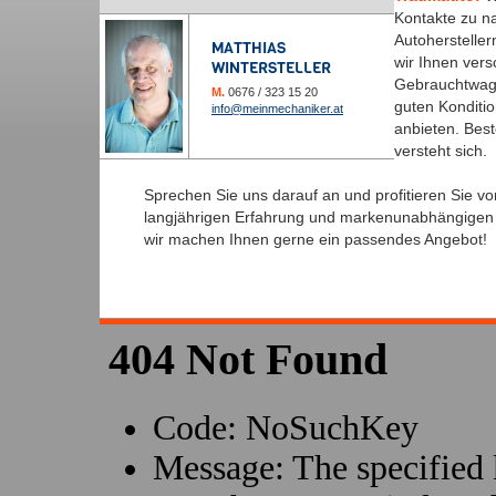
Kontakte zu n
Autoherstelle
MATTHIAS
wir Ihnen ver
WINTERSTELLER
Gebrauchtwag
M.
0676 / 323 15 20
guten Konditi
info@meinmechaniker.at
anbieten. Best
versteht sich.
Sprechen Sie uns darauf an und profitieren Sie v
langjährigen Erfahrung und markenunabhängige
wir machen Ihnen gerne ein passendes Angebot!