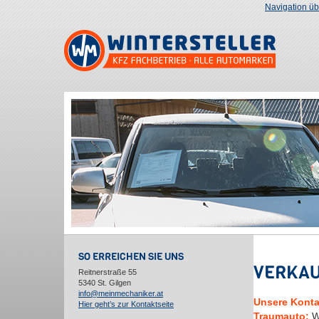
Navigation ü
SO ERREICHEN SIE UNS
VERKA
Reitnerstraße 55
5340 St. Gilgen
info@meinmechaniker.at
Unsere Kontak
Hier geht’s zur Kontaktseite
Traumauto:
Wi